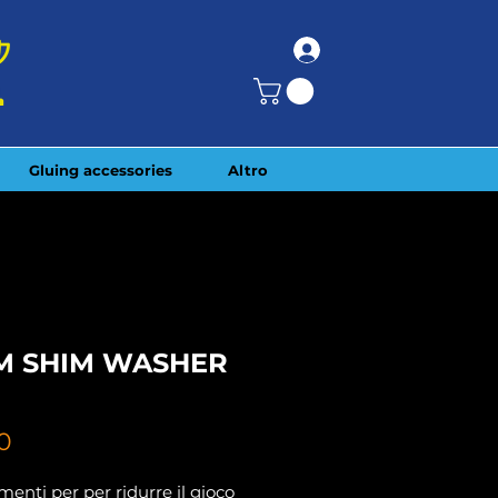
Gluing accessories
Altro
M SHIM WASHER
Price
0
enti per per ridurre il gioco